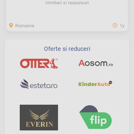
intrebari si raspunsuri
Romania
1y
Oferte si reduceri