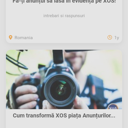
Fă-ți anunțul să iasă în evidență pe XOS!
intrebari si raspunsuri
Romania
1y
Cum transformă XOS piața Anunțurilor...