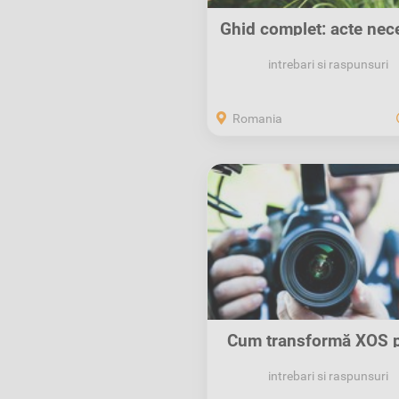
Ghid complet: acte nec
pentru...
intrebari si raspunsuri
Romania
Cum transformă XOS p
Anunțurilor...
intrebari si raspunsuri