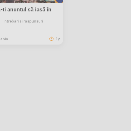
-ți anunțul să iasă în
evidență pe XOS!
intrebari si raspunsuri
ania
1y