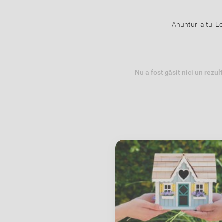
Anunturi altul E
Nu a fost găsit nici un rezul