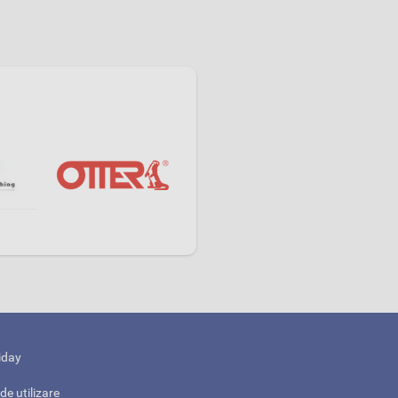
iday
de utilizare