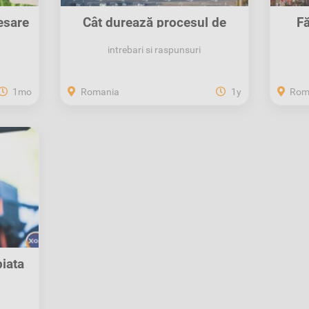
esare
Cât durează procesul de
Fă
recuperare a...
intrebari si raspunsuri
1mo
Romania
1y
Rom
iața