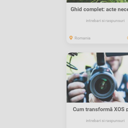
Ghid complet: acte nec
pentru...
intrebari si raspunsuri
Romania
Cum transformă XOS p
Anunțurilor...
intrebari si raspunsuri