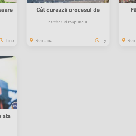
esare
Cât durează procesul de
Fă
recuperare a...
intrebari si raspunsuri
1mo
Romania
1y
Rom
iața