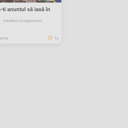
-ți anunțul să iasă în
evidență pe XOS!
intrebari si raspunsuri
ania
1y