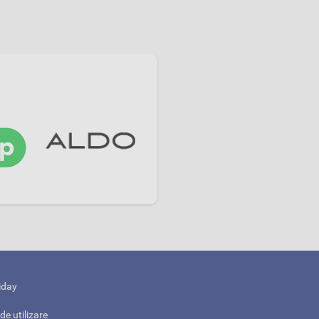
iday
de utilizare