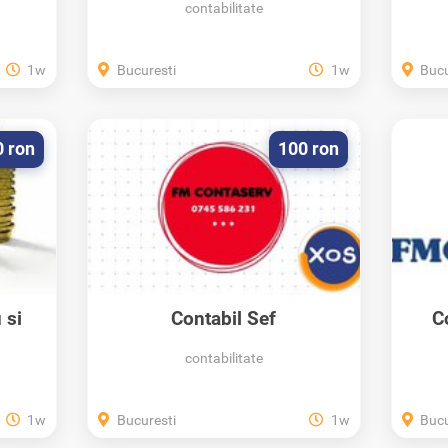
contabilitate
1w
Bucuresti
1w
Bucu
0 ron
100 ron
 si
Contabil Sef
C
contabilitate
1w
Bucuresti
1w
Bucu