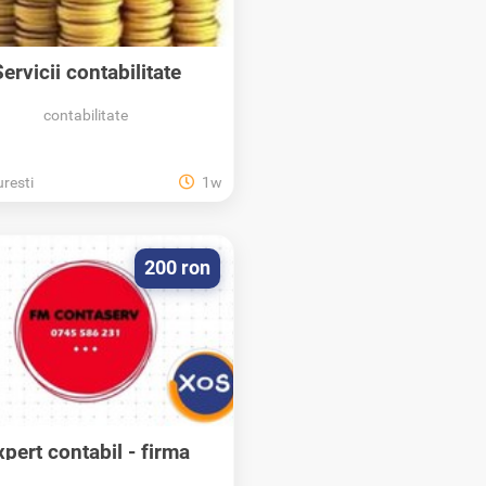
ervicii contabilitate
Bucuresti
contabilitate
resti
1w
200 ron
xpert contabil - firma
contabilitate