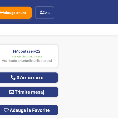
Adauga anunt
Cont
FMcontaserv22
Activ pe site:
Luna trecuta
Vezi toate anunturile utilizatorului
07xx xxx xxx
Trimite mesaj
Adauga la Favorite