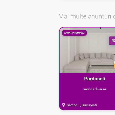
Mai multe anunturi 
ANUNT PROMOVAT
4
Pardoseli
epoxidice/poliuretanice 
servicii diverse
Sector-1, Bucuresti