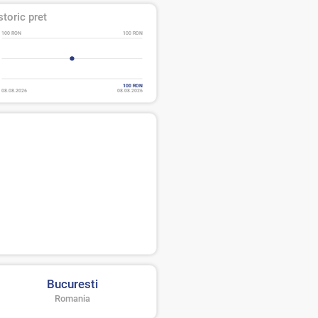
storic pret
100 RON
100 RON
100 RON
08.08.2026
08.08.2026
Bucuresti
Romania