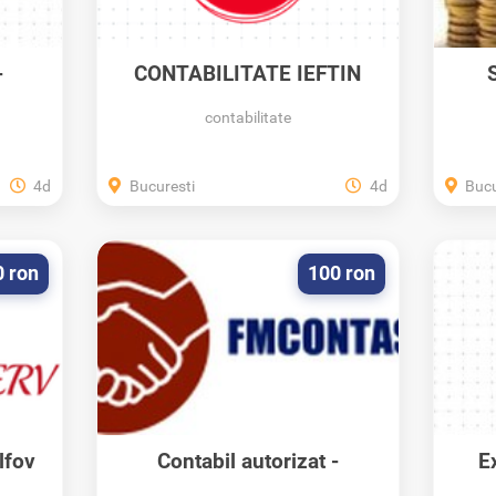
-
CONTABILITATE IEFTIN
S
mane
contabilitate
4d
Bucuresti
4d
Bucu
0 ron
100 ron
lfov
Contabil autorizat -
E
Inspector Resurse Umane