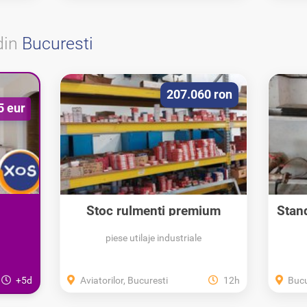
din
Bucuresti
207.060 ron
5 eur
Stoc rulmenti premium
Stan
si...
SKF,INA,FAG
piese utilaje industriale
+5d
Aviatorilor, Bucuresti
12h
Bucu