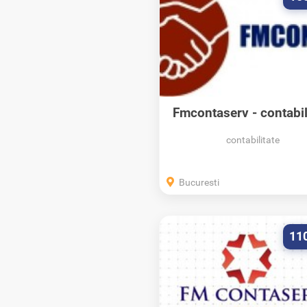
Fmcontaserv - contabil
si resurse umane
contabilitate
Bucuresti
11