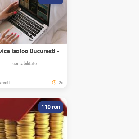
vice laptop Bucuresti -
Instalare...
contabilitate
resti
2d
110 ron