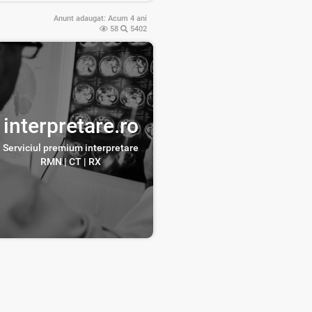
Anunt adaugat:
Acum 4 ani
58
5402
interpretare.ro
Serviciul premium interpretare
RMN | CT | RX