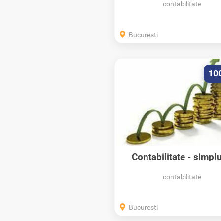
contabilitate
Bucuresti
10
Contabilitate - simplu
eficient
contabilitate
Bucuresti