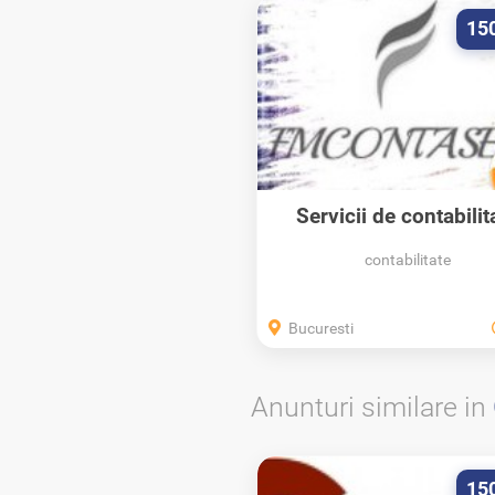
15
Servicii de contabilit
potrivite...
contabilitate
Bucuresti
Anunturi similare in
15