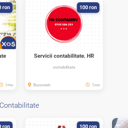
0 ron
100 ron
ate
Servicii contabilitate, HR
pentru...
contabilitate
1mo
Bucuresti
1mo
Contabilitate
0 ron
100 ron