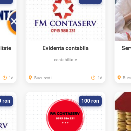
itate
Evidenta contabila
Ser
completa,...
contabilitate
1d
Bucuresti
1d
Bucu
0 ron
100 ron