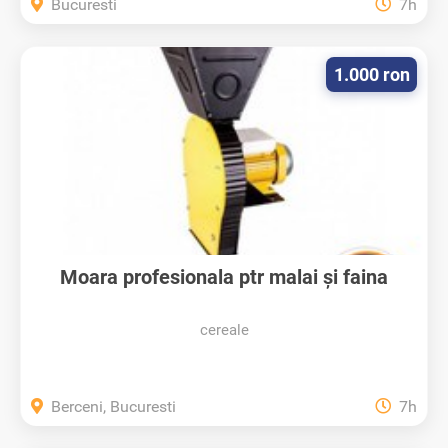
Bucuresti
7h
1.000 ron
Moara profesionala ptr malai și faina
cereale
Berceni, Bucuresti
7h