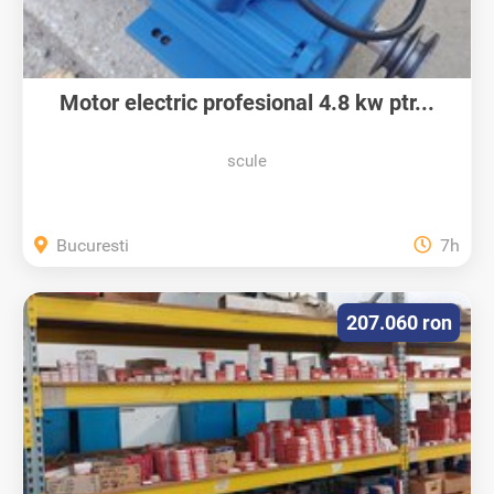
Motor electric profesional 4.8 kw ptr...
scule
Bucuresti
7h
207.060 ron