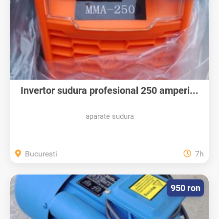
Invertor sudura profesional 250 amperi...
aparate sudura
Bucuresti
7h
950 ron