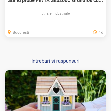
Stand probe FINTA SE0200C Grundfos cu...
utilaje industriale
Bucuresti
1d
Intrebari si raspunsuri