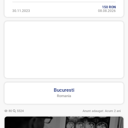
150 RON
30.11.2023
08.08.2026
Bucuresti
Romania
80
5524
Anunt adaugat:
Acum 2 ani