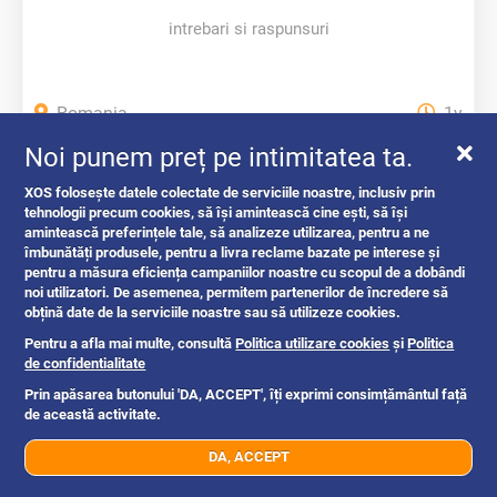
intrebari si raspunsuri
Romania
1y
Noi punem preț pe intimitatea ta.
XOS folosește datele colectate de serviciile noastre, inclusiv prin
tehnologii precum cookies, să își amintească cine ești, să își
amintească preferințele tale, să analizeze utilizarea, pentru a ne
îmbunătăți produsele, pentru a livra reclame bazate pe interese și
pentru a măsura eficiența campaniilor noastre cu scopul de a dobândi
noi utilizatori. De asemenea, permitem partenerilor de încredere să
obțină date de la serviciile noastre sau să utilizeze cookies.
Pentru a afla mai multe, consultă
Politica utilizare cookies
și
Politica
de confidentialitate
Prin apăsarea butonului 'DA, ACCEPT', îți exprimi consimțământul față
Cum transformă XOS piața Anunțurilor...
de această activitate.
DA, ACCEPT
07xx xxx xxx
Trimite mesaj
intrebari si raspunsuri