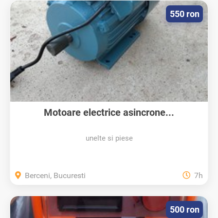
550 ron
Motoare electrice asincrone...
unelte si piese
Berceni, Bucuresti
7h
500 ron