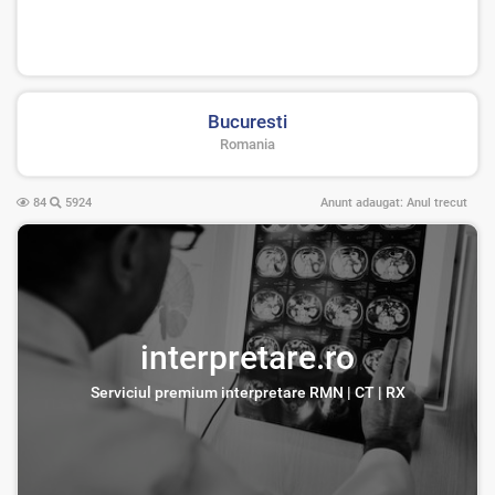
Bucuresti
Romania
84
5924
Anunt adaugat:
Anul trecut
interpretare.ro
Serviciul premium interpretare RMN | CT | RX