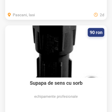
Pascani, Iasi
2d
90 ron
Supapa de sens cu sorb
echipamente profesionale