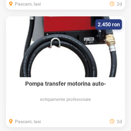
Pascani, Iasi
2d
2.450 ron
Pompa transfer motorina auto-
amorsanta...
echipamente profesionale
Pascani, Iasi
2d