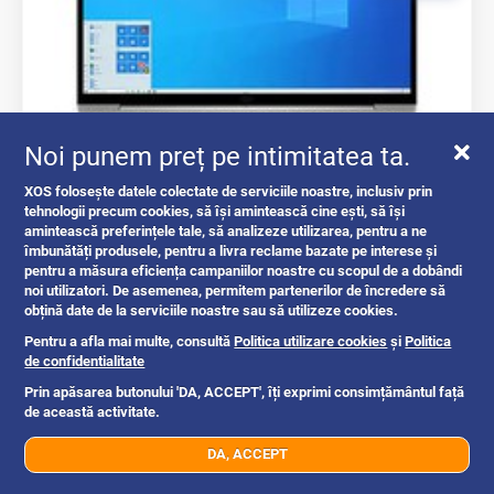
Noi punem preț pe intimitatea ta.
XOS folosește datele colectate de serviciile noastre, inclusiv prin
Service Laptop Ilfov la domiciliu...
tehnologii precum cookies, să își amintească cine ești, să își
amintească preferințele tale, să analizeze utilizarea, pentru a ne
îmbunătăți produsele, pentru a livra reclame bazate pe interese și
laptop uri pc netbook uri
pentru a măsura eficiența campaniilor noastre cu scopul de a dobândi
noi utilizatori. De asemenea, permitem partenerilor de încredere să
obțină date de la serviciile noastre sau să utilizeze cookies.
Bucuresti
17h
Pentru a afla mai multe, consultă
Politica utilizare cookies
și
Politica
de confidentialitate
Prin apăsarea butonului 'DA, ACCEPT', îți exprimi consimțământul față
de această activitate.
100 ron
DA, ACCEPT
07xx xxx xxx
Trimite mesaj