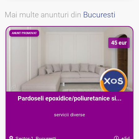
Mai multe anunturi din
Bucuresti
ANUNT PROMOVAT
45 eur
Pardoseli epoxidice/poliuretanice si...
servicii diverse
Sector-1, Bucuresti
+5d