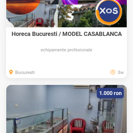
Horeca Bucuresti / MODEL CASABLANCA
-...
echipamente profesionale
Bucuresti
3w
1.000 ron