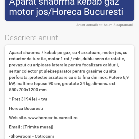
Aparat shaorma kebab gaz
motor jos/Horeca Bucuresti
Anunt actualizat:
Acum 3 saptamani
Descriere anunt
Aparat shaorma / kebab pe gaz, cu 4 arzatoare, motor jos, cu
reductor de turatie, motor 1 rot / min, dublu sens de rotatie,
prevazut cu aripioare laterale pentru focalizare caldurii,
sertar colector pt ulei;separator pentru grasime cu sita
perforata, protectie arzatoare cu sita fina din inox, Putere 6,9
kW, inaltime tepuse 90 cm, greutate 34 kg, dimens. ext.
550x700x1200 mm
* Pret 3194 lei + tva
Horeca Bucuresti
Web site: www.horeca-bucuresti.ro
Email : [Trimite mesaj]
-Showroom - Cotroceni