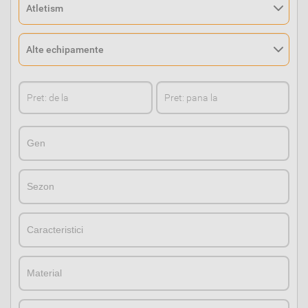
GenGen
SezonSezon
CaracteristiciCaracteristici
MaterialMaterial
MarcaMarca