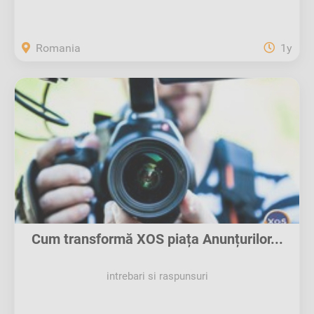
Romania
1y
Cum transformă XOS piața Anunțurilor...
intrebari si raspunsuri