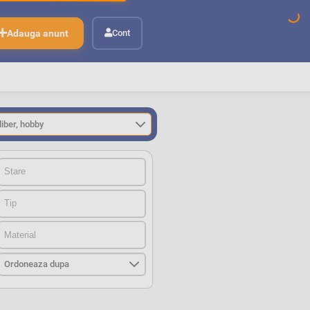
Adauga anunt
Cont
StareStare
TipTip
MaterialMaterial