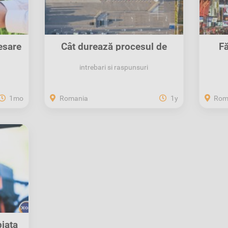
esare
Cât durează procesul de
Fă
recuperare a...
intrebari si raspunsuri
1mo
Romania
1y
Rom
iața