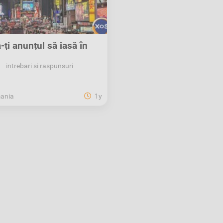
-ți anunțul să iasă în
evidență pe XOS!
intrebari si raspunsuri
ania
1y