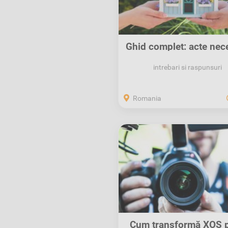
Ghid complet: acte nec
pentru...
intrebari si raspunsuri
Romania
Cum transformă XOS p