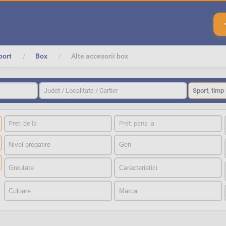
port
Box
Alte accesorii box
O
Judet / Localitate / Cartier
r
a
s
O
r
a
s
Nivel pregatireNivel pregatire
GenGen
GreutateGreutate
CaracteristiciCaracteristici
CuloareCuloare
MarcaMarca