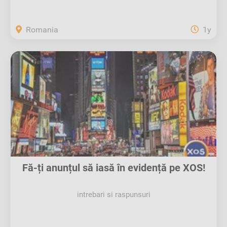
Romania
1y
Fă-ți anunțul să iasă în evidență pe XOS!
intrebari si raspunsuri