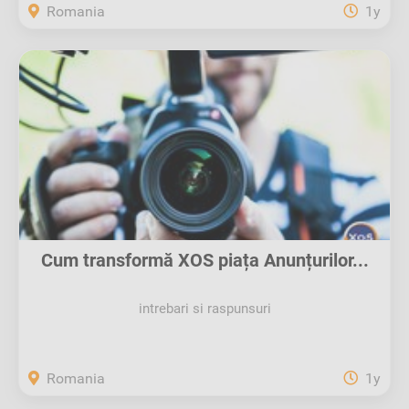
Romania
1y
Cum transformă XOS piața Anunțurilor...
intrebari si raspunsuri
Romania
1y