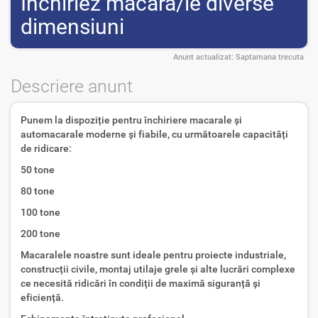
Inchiriez macara/le diverse
dimensiuni
Anunt actualizat:
Saptamana trecuta
Descriere anunt
Punem la dispoziție pentru închiriere macarale și
automacarale moderne și fiabile, cu următoarele capacități
de ridicare:
50 tone
80 tone
100 tone
200 tone
Macaralele noastre sunt ideale pentru proiecte industriale,
construcții civile, montaj utilaje grele și alte lucrări complexe
ce necesită ridicări în condiții de maximă siguranță și
eficiență.