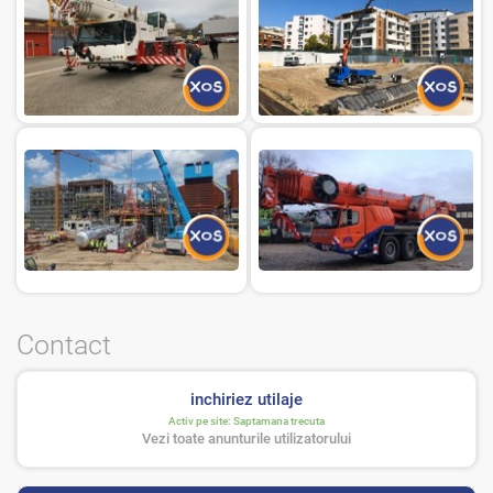
Contact
inchiriez utilaje
Activ pe site:
Saptamana trecuta
Vezi toate anunturile utilizatorului