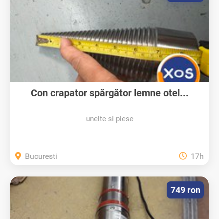
Con crapator spărgător lemne otel...
unelte si piese
Bucuresti
17h
749 ron