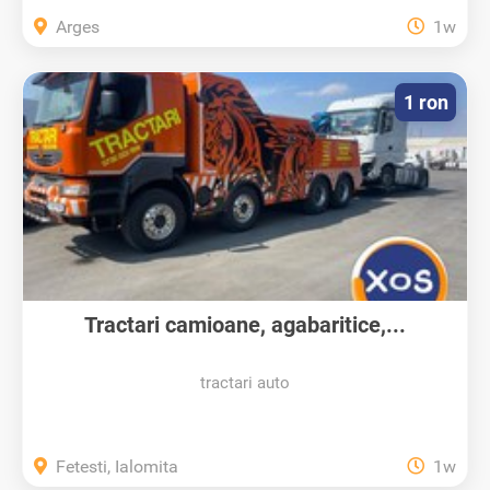
Arges
1w
1 ron
Tractari camioane, agabaritice,...
tractari auto
Fetesti, Ialomita
1w