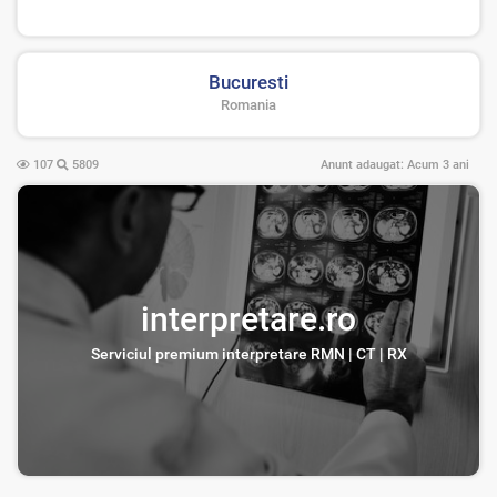
Bucuresti
Romania
107
5809
Anunt adaugat:
Acum 3 ani
interpretare.ro
Serviciul premium interpretare RMN | CT | RX