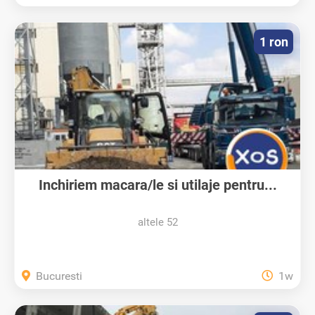
1 ron
Inchiriem macara/le si utilaje pentru...
altele 52
Bucuresti
1w