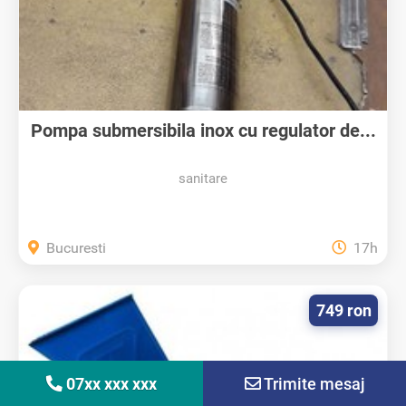
Pompa submersibila inox cu regulator de...
sanitare
Bucuresti
17h
749 ron
07xx xxx xxx
Trimite mesaj