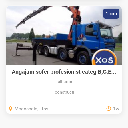
1 ron
Angajam sofer profesionist categ B,C,E...
full time
constructii
Mogosoaia, Ilfov
1w