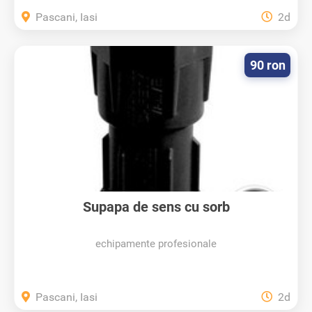
Pascani, Iasi
2d
90 ron
Supapa de sens cu sorb
echipamente profesionale
Pascani, Iasi
2d