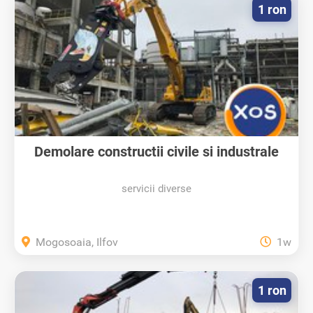
1 ron
Demolare constructii civile si industrale
servicii diverse
Mogosoaia, Ilfov
1w
1 ron