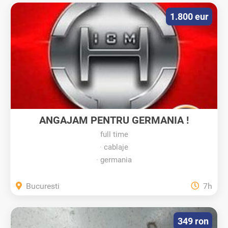
1.800 eur
ANGAJAM PENTRU GERMANIA !
full time
cablaje
germania
Bucuresti
7h
349 ron