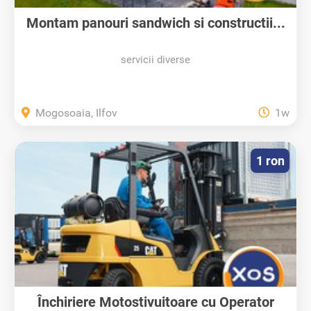
Montam panouri sandwich si constructii...
servicii diverse
Mogosoaia, Ilfov
1w
1 ron
Închiriere Motostivuitoare cu Operator